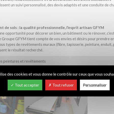
sent un suivi personnalisé, des devis adaptés et une conduite de cha
 de sols : la qualité professionnelle, l’esprit artisan GFYM
une opportunité pour décorer un bien, un bâtiment ou le rénover, c’est
 Groupe GFYM tient compte de vos envies et désirs pour prendre en
tous types de revêtements muraux (fibre, tapisserie, peinture, enduit,
nt le résultat recherché.
es peintures et revêtements
ement
ilise des cookies et vous donne le contrôle sur ceux que vous souhai
Tout accepter
Tout refuser
Personnaliser