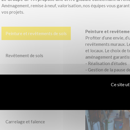
Aménagement, remise à neuf, valorisation, nos équipes vous garantis
vos projets.
Peinture et revêtement
Peinture et revêtements de sols
Profiter d’une envie, d’
revêtements muraux. Le
et locaux. Le choix de 
Revêtement de sols
aménagement garantisse
- Réalisation d’études
- Gestion de la pause d
- Décoration et agenc
Menuiserie
Ce site ut
Cloison et faux plafonds
Carrelage et faïence