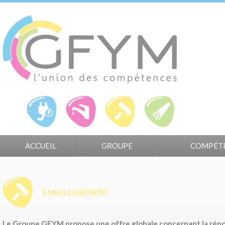
Panneau de gestion des cookies
ACCUEIL
GROUPE
COMPÉT
EMBELLISSEMENT
Le Groupe GFYM propose une offre globale concernant la rénova