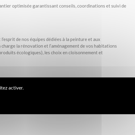
ntier optimisée garantissant conseils, coordinations et suivi de
 l’esprit de nos équipes dédiées à la peinture et aux
 charge la rénovation et l’aménagement de vos habitations
 produits écologiques), les choix en cloisonnement et
tez activer.