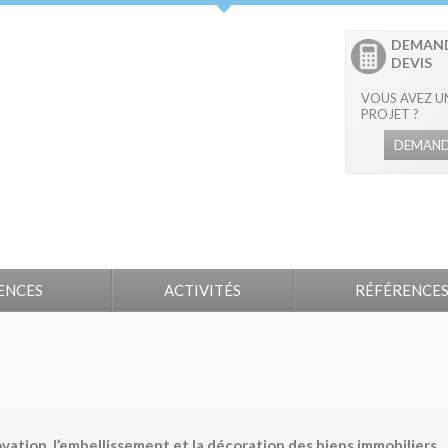
DEMAND
DEVIS
VOUS AVEZ U
PROJET ?
DEMAND
ENCES
ACTIVITÉS
RÉFÉRENCE
tion, l’embellissement et la décoration des biens immobiliers